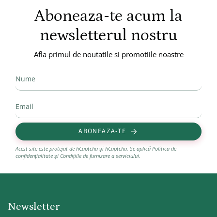
Aboneaza-te acum la
newsletterul nostru
Afla primul de noutatile si promotiile noastre
ABONEAZA-TE
Acest site este protejat de hCaptcha și hCaptcha. Se aplică
Politica de
confidențialitate
și
Condițiile de furnizare a serviciului
.
Newsletter