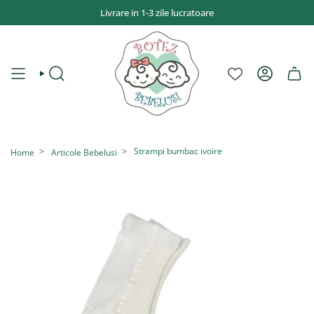
Sari
Livrare in 1-3 zile lucratoare
la
conținut
CAUTĂ
CONT
Strampi bumbac ivoire
Home
Articole Bebelusi