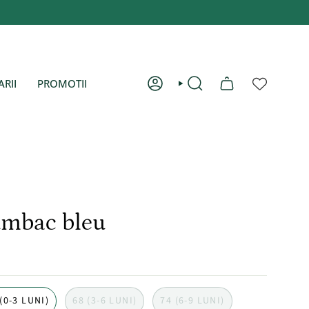
ARII
PROMOTII
CONT
CAUTĂ
umbac bleu
(0-3 LUNI)
68 (3-6 LUNI)
74 (6-9 LUNI)