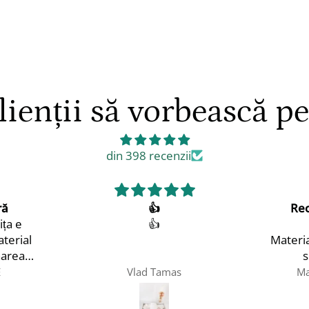
ienții să vorbească p
din 398 recenzii
Recomand! Exact ca în
descriere
Material plăcut, de bumbac, un
set foarte frumos!
Extra puncte și mulțumiri
mas
Maria Moroianu Brinzei
pentru o comunicare
excelentă!