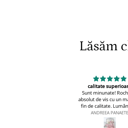
Lăsăm cl
calitate superioară
👍
Sunt minunate! Rochița e
👍
absolut de vis cu un material
fin de calitate. Lumânarea
elegantă fix cum mi o doream
ANDREEA PANAETE
Vlad Ta
și trusoul personalizat la fel!
Ca să fiu sinceră, nu mă