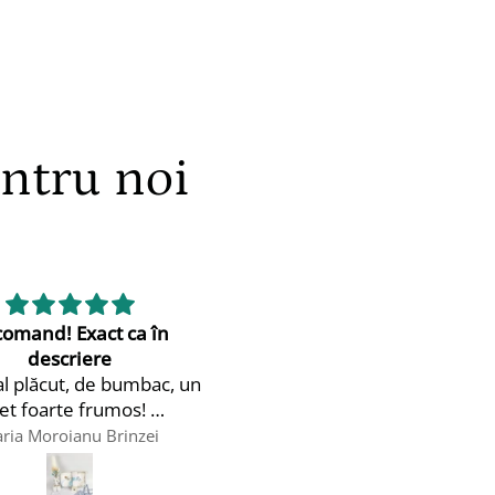
entru noi
Rochița a fost foarte buna și de calitate! Livrarea s-a efectuat în următoarea zi lucrătoare
Sunt foarte mulțum
Rochița a fost foarte buna și
Sunt foarte mulțum
de calitate! Livrarea s-a
costum☺️
efectuat în următoarea zi
lucrătoare, în condiții foarte
Anonim
Anonim
bune. Mulțumim.