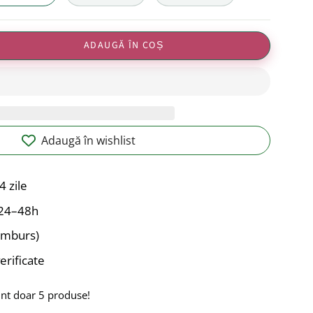
ADAUGĂ ÎN COȘ
Adaugă în wishlist
4 zile
n 24–48h
ramburs)
erificate
unt doar
5
produse!