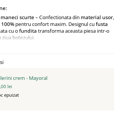
ne:
u maneci scurte
– Confectionata din
material usor
,
 100%
pentru confort maxim. Designul cu
fusta
uata cu o
fundita
transforma aceasta piesa intr-o
 ziua botezului.
oar
faciliteaza imbracarea si ofera siguranta pe
.
si
a asortata cromatic
– Moale, elastica si
lerini crem - Mayoral
zi si flexibili, realizati din materiale prietenoase
bebelusului.
,00 lei
oc epuizat
z personalizata manual cu flori uscate
–
aturala
cu
ardere curata
, fara fum negru,
 lucrate manual ce adauga un plus de unicitate