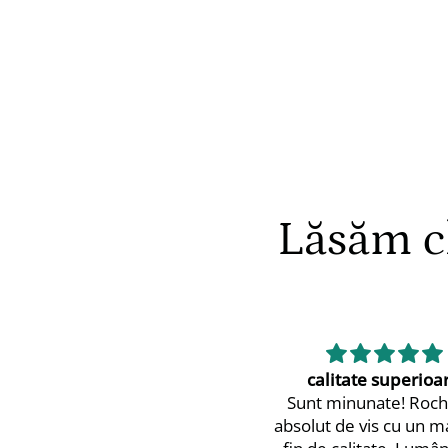
Lăsăm cl
calitate superioară
👍
Sunt minunate! Rochița e
👍
bsolut de vis cu un material