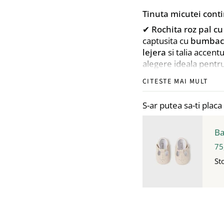
Tinuta micutei conti
✔
Rochita roz pal c
captusita cu
bumbac
lejera
si talia accent
alegere ideala pentru
Inchiderea cu ferm
CITESTE MAI MULT
durata evenimentului
S-ar putea sa-ti placa 
✔
Bentita cu fundit
confortabila.
Ba
✔
Balerini albi
– Como
cu pielea sensibila a 
75
Trusoul contine:
St
✔
Lumanare botez ro
Realizata din
ceara n
decorata cu elemente
ceremoniei.