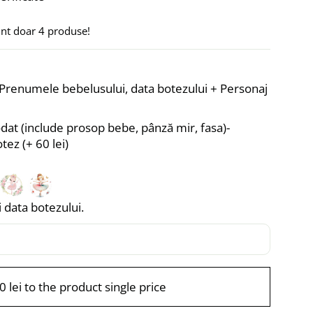
unt doar
4
produse!
- Prenumele bebelusului, data botezului + Personaj
dat (include prosop bebe, pânză mir, fasa)-
otez
(+
60 lei
)
data botezului.
0 lei to the product single price