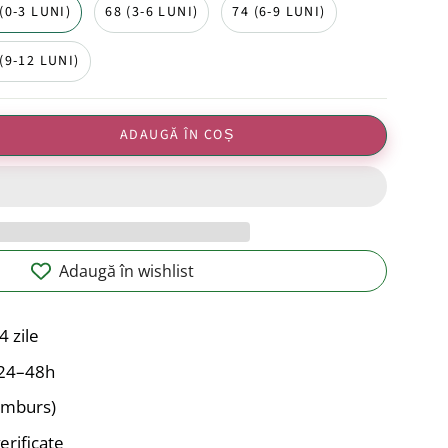
(0-3 LUNI)
68 (3-6 LUNI)
74 (6-9 LUNI)
(9-12 LUNI)
ADAUGĂ ÎN COȘ
Adaugă în wishlist
4 zile
n 24–48h
ramburs)
erificate