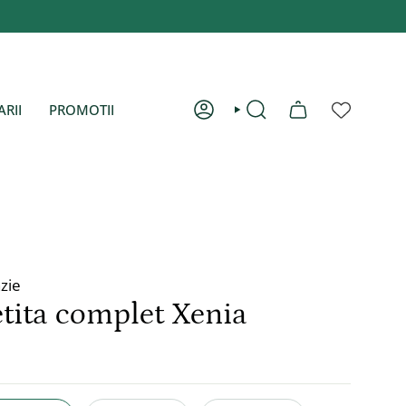
ARII
PROMOTII
CONT
CAUTĂ
zie
etita complet Xenia