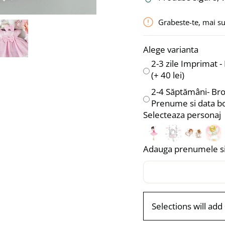
Grabeste-te, mai s
Alege varianta
2-3 zile Imprimat 
(+
40 lei
)
2-4 Săptămâni- Bro
Prenume si data b
Selecteaza personaj
Adauga prenumele si 
Selections will add 