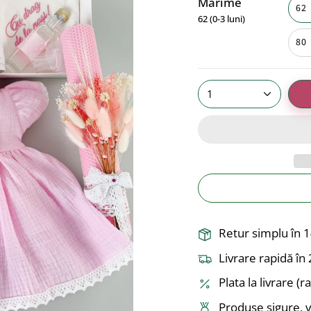
Marime
62 
62 (0-3 luni)
80 
1
Retur simplu în 1
Livrare rapidă î
Plata la livrare (
Produse sigure, v