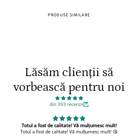
PRODUSE SIMILARE
Lăsăm clienții să
vorbească pentru noi
din 393 recenzii
lt!
Frumos
! 😘
Foarte frumos