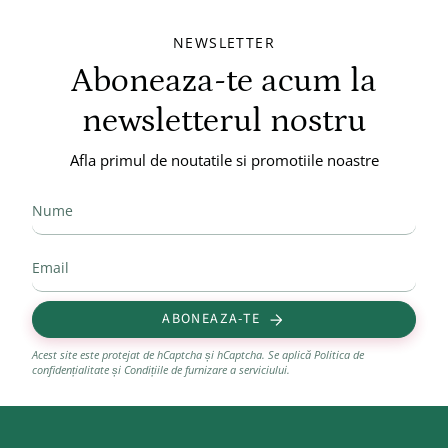
NEWSLETTER
Aboneaza-te acum la
newsletterul nostru
Afla primul de noutatile si promotiile noastre
ABONEAZA-TE
Acest site este protejat de hCaptcha și hCaptcha. Se aplică
Politica de
confidențialitate
și
Condițiile de furnizare a serviciului
.