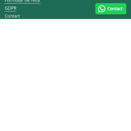
GDPR
Contact
Contact
Articole
ANPC
Contact și datele firmei
0747 070 335
Calea lui Traian 167, 240284 Râmnicu Vâlcea, România
MULEN KIDS SRL
CUI RO10455484
Reg. Com. J40/7079/2012