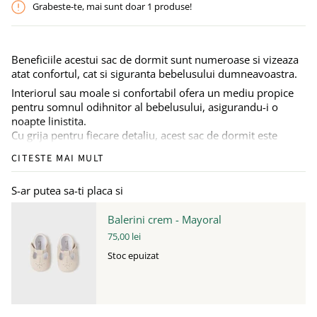
Grabeste-te, mai sunt doar
1
produse!
Beneficiile acestui sac de dormit sunt numeroase si vizeaza
atat confortul, cat si siguranta bebelusului dumneavoastra.
Interiorul sau moale si confortabil ofera un mediu propice
pentru somnul odihnitor al bebelusului, asigurandu-i o
noapte linistita.
Cu grija pentru fiecare detaliu, acest sac de dormit este
proiectat pentru a preveni orice posibil ranire a bebelusului
CITESTE MAI MULT
in timpul somnului.
Confectionat din bumbac 100% acest sac de dormit este
S-ar putea sa-ti placa si
delicat la atingere si nu irita pielea sensibila a bebelusului
dumneavoastra.
Balerini crem - Mayoral
Datorita densitatii sale medii spre subtire, acest sac de
75,00 lei
dormit poate fi folosit in orice anotimp, asigurandu-va ca
Stoc epuizat
micutul dumneavoastra este mereu confortabil si protejat.
Rolul sau esential este de a mentine manutele bebelusului
langa corp, oferindu-i caldura si confortul necesare pentru
un somn de calitate.