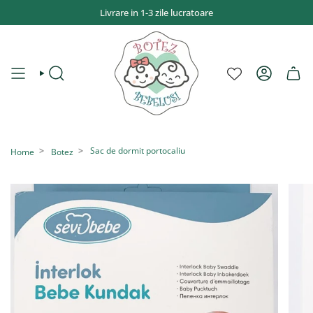
Sari
Livrare in 1-3 zile lucratoare
la
conținut
CAUTĂ
CONT
Sac de dormit portocaliu
Home
Botez