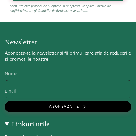
Acest site este protejat de hCaptcha și hCaptcha. Se aplică
Politica de
confidențialitate
și
Condițiile de furnizare a serviciului
.
Newsletter
Aboneaza-te la newsletter si fii primul care afla de reducerile
si promotiile noastre.
ABONEAZA-TE
Linkuri utile