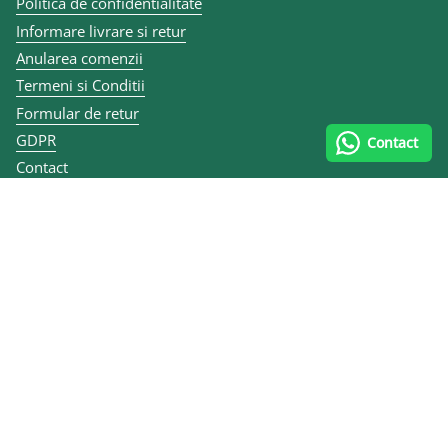
Politica de confidentialitate
Informare livrare si retur
Anularea comenzii
Termeni si Conditii
Formular de retur
GDPR
Contact
Contact
Articole
ANPC
Contact și datele firmei
0747 070 335
Calea lui Traian 167, 240284 Râmnicu Vâlcea, România
MULEN KIDS SRL
CUI RO10455484
Reg. Com. J40/7079/2012