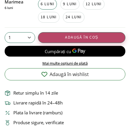
Marimea
6 LUNI
9 LUNI
12 LUNI
6 luni
18 LUNI
24 LUNI
ADAUGĂ ÎN COȘ
1
Mai multe opțiuni de plată
Adaugă în wishlist
Retur simplu în 14 zile
Livrare rapidă în 24–48h
Plata la livrare (ramburs)
Produse sigure, verificate