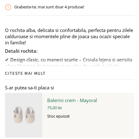
Grabeste-te, mai sunt doar
4
produse!
O rochita alba, delicata si confortabila, perfecta pentru zilele
calduroase si momentele pline de joaca sau ocazii speciale
in familie!
Detalii rochita:
✔
Design clasic, cu maneci scurte
– Croiala lejera si aerisita
ofera libertate de miscare si un plus de confort, ideala
pentru stilul casual-chic.
CITESTE MAI MULT
✔
Materiale antialergice si captuseala din bumbac
–
Gandita special pentru pielea sensibila a bebelusilor, rochita
S-ar putea sa-ti placa si
este moale, placuta la atingere si sigura pentru purtare
indelungata.
Balerini crem - Mayoral
✔
Imprimeu cu floricele
.
75,00 lei
✔
Inchidere cu fermoar la spate
– Sistem practic, care
Stoc epuizat
permite o imbracare usoara si rapida.
Avantaje: