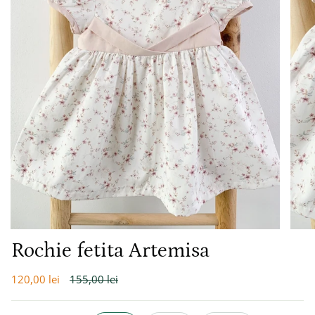
Rochie fetita Artemisa
Preț
120,00 lei
155,00 lei
întreg