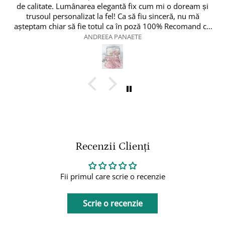
antă fix cum mi o doream și
! Ca să fiu sinceră, nu mă
ă 100% Recomand cu
!!!
PANAETE
Vlad 
Recenzii Clienți
Fii primul care scrie o recenzie
Scrie o recenzie