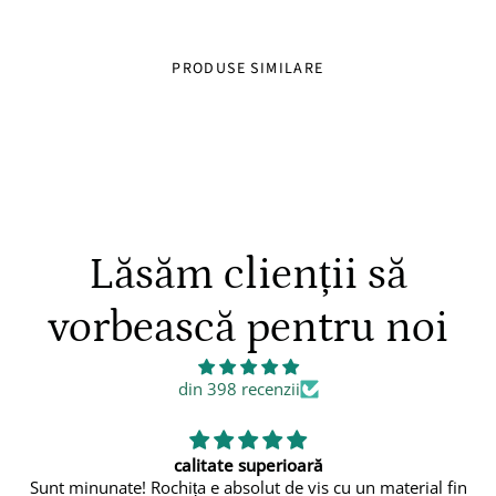
✔ Materiale sigure si confortabile
✔ Potrivita pentru joaca, plimbari sau evenimente lejere
PRODUSE SIMILARE
Lăsăm clienții să
vorbească pentru noi
din 398 recenzii
uperioară

lut de vis cu un material fin
