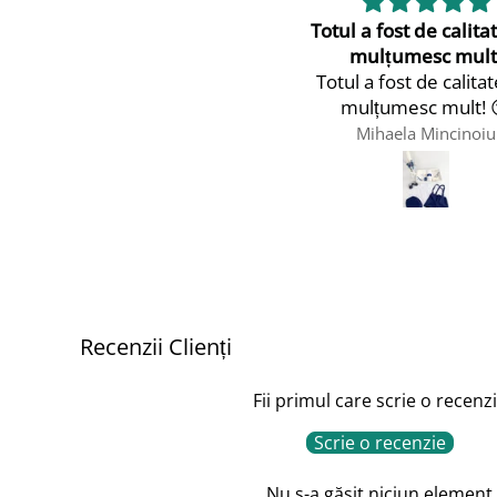
Totul a fost de calitate! Vă
Frumos
mulțumesc mult!
Foarte frumos
Totul a fost de calitate! Vă
mulțumesc mult! 😘
Mihaela Mincinoiu
Dragoș
Recenzii Clienți
Fii primul care scrie o recenz
Scrie o recenzie
Nu s-a găsit niciun element