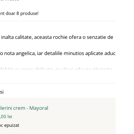
unt doar
8
produse!
 inalta calitate, aceasta rochie ofera o senzatie de
 nota angelica, iar detaliile minutios aplicate aduc
dobite cu pene delicate, nu doar adauga eleganta,
 micuta de vremea rece.
i talia accentuata cu numeroase flori, completeaza
si
iei.
a cu bumbac pentru confort si se inchide cu un
lerini crem - Mayoral
va ca micuta se simte minunat in fiecare moment.
,00 lei
ntine si o bentita eleganta.
oc epuizat