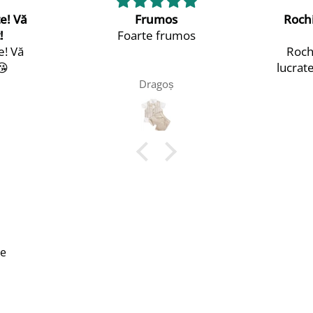
Rochite f frumoase si bine
lucrate
Am c
Rochite f frumoase si bine
pen
lucrate. Relatii cu clientii bune
ext
calita
Cristiana Larion
de fapt
un tim
deoseb
la de
profe
ie