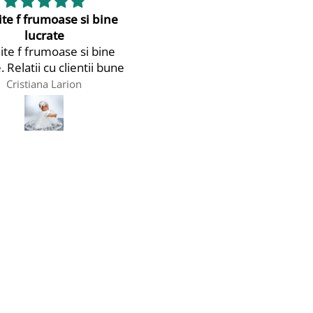
Botez
Superb! 😍 Livrare rapid
omandat două rochițe
produse de calitate!
tru botez și suntem
Superb! 😍 Livrare rapidă
rem de mulțumiți de
produse de calitate! 🩷
tea acestora, precum și
Recomand cu drag!
Liliana Morosanu
Știop Cristiana
ul că au fost livrate într-
p foarte scurt. Produse
it de frumoase, atenție
talii, promptitudine și
sionalism. Recomand cu
mare drag!