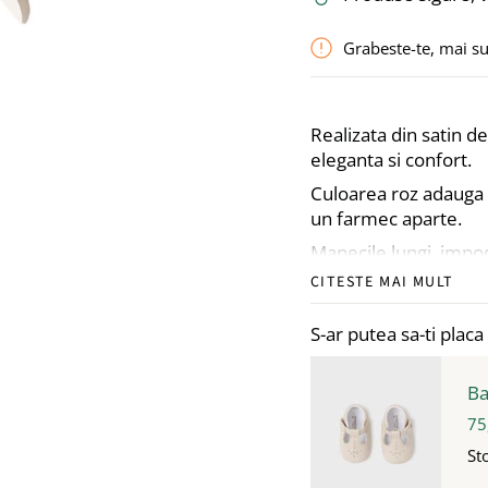
Grabeste-te, mai s
Realizata din satin de
eleganta si confort.
Culoarea roz adauga o
un farmec aparte.
Manecile lungi, impo
ci si o protejeaza pe
CITESTE MAI MULT
Fusta ampla din tul s
S-ar putea sa-ti placa 
aspectul nobil al roch
Rochia este captusit
Ba
fermoar, asigurandu-
75
Tinuta micutei mai co
St