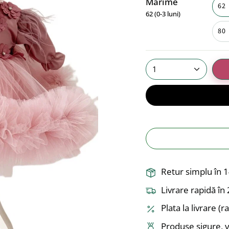
Marime
62 
62 (0-3 luni)
80 
1
Retur simplu în 1
Livrare rapidă î
Plata la livrare (
Produse sigure, v