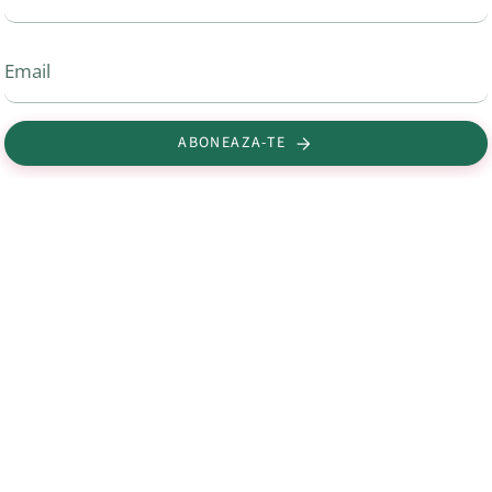
ABONEAZA-TE
Acest site este protejat de hCaptcha și hCaptcha. Se aplică
Politica de
confidențialitate
și
Condițiile de furnizare a serviciului
.
uri utile
Contact și datel
e confidentialitate
0747 070 335
Calea lui Traian 167, 2402
livrare si retur