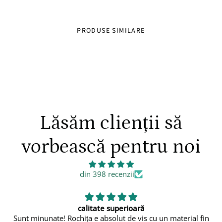
Palton calduros – Un palton captusit, ideal pentru a
mentine caldura si a aduce un plus de eleganta in sezonul
rece, fiind perfect pentru evenimente speciale.
PRODUSE SIMILARE
Bentita asortata – O bentita delicata, ce adauga un detaliu
fermecator, completand tinuta micutei.
Lăsăm clienții să
vorbească pentru noi
din 398 recenzii
👍
rial fin
👍