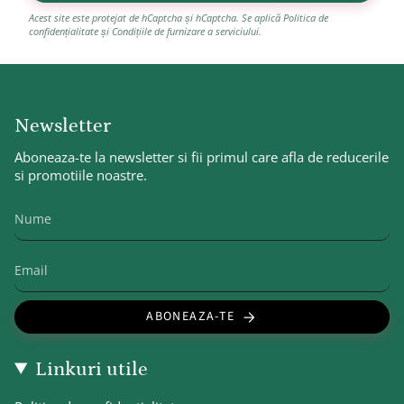
Acest site este protejat de hCaptcha și hCaptcha. Se aplică
Politica de
confidențialitate
și
Condițiile de furnizare a serviciului
.
Newsletter
Aboneaza-te la newsletter si fii primul care afla de reducerile
si promotiile noastre.
ABONEAZA-TE
Linkuri utile