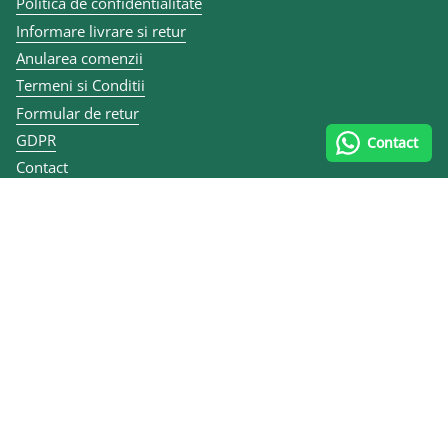
Politica de confidentialitate
Informare livrare si retur
Anularea comenzii
Termeni si Conditii
Formular de retur
GDPR
Contact
Contact
Articole
ANPC
Contact și datele firmei
0747 070 335
Calea lui Traian 167, 240284 Râmnicu Vâlcea, România
MULEN KIDS SRL
CUI RO10455484
Reg. Com. J40/7079/2012