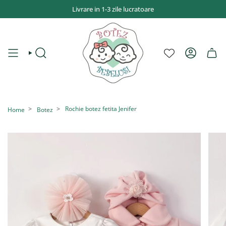
Sari
Livrare in 1-3 zile lucratoare
la
conținut
CAUTĂ
CONT
Rochie botez fetita Jenifer
Home
Botez