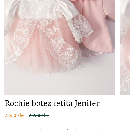
Rochie botez fetita Jenifer
Preț
239,00 lei
269,00 lei
întreg