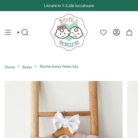
Sari
Livrare in 1-3 zile lucratoare
la
conținut
CAUTĂ
CONT
Rochie botez fetita Isla
Home
Botez