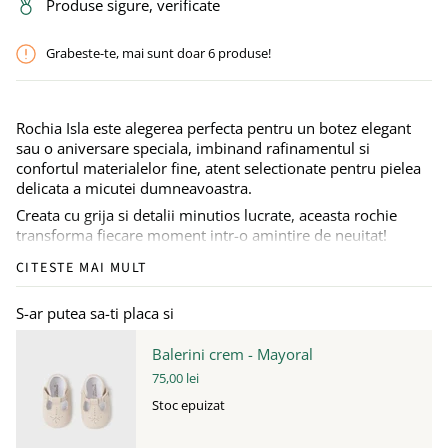
Produse sigure, verificate
Grabeste-te, mai sunt doar
6
produse!
Rochia Isla este alegerea perfecta pentru un botez elegant
sau o aniversare speciala, imbinand rafinamentul si
confortul materialelor fine, atent selectionate pentru pielea
delicata a micutei dumneavoastra.
Creata cu grija si detalii minutios lucrate, aceasta rochie
transforma fiecare moment intr-o amintire de neuitat!
Tinuta micutei contine:
CITESTE MAI MULT
Rochita roz
– Realizata din bumbac moale, asigura
confort pe tot parcursul zilei, oferind micutei libertate de
S-ar putea sa-ti placa si
miscare si o senzatie placuta la purtare.
Bentita asortata
– Fabricata dintr-un material placut la
Balerini crem - Mayoral
atingere, bentita cu fundita supradimensionata
75,00 lei
completeaza tinuta cu un detaliu fermecator.
Stoc epuizat
Aceasta rochie delicata este perfecta pentru ca micuta
dumneavoastra sa straluceasca intr-o zi speciala,