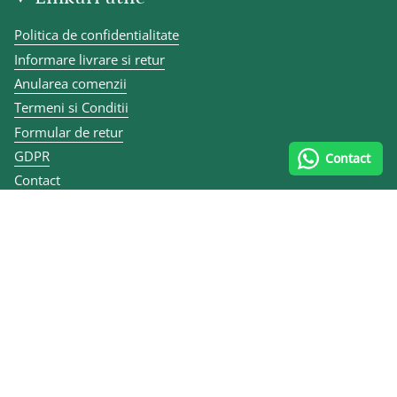
Politica de confidentialitate
Informare livrare si retur
Anularea comenzii
Termeni si Conditii
Formular de retur
GDPR
Contact
Contact
Articole
ANPC
Contact și datele firmei
0747 070 335
Calea lui Traian 167, 240284 Râmnicu Vâlcea, România
MULEN KIDS SRL
CUI RO10455484
Reg. Com. J40/7079/2012