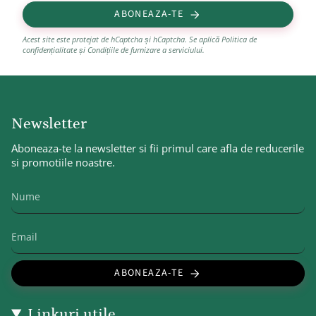
ABONEAZA-TE
Acest site este protejat de hCaptcha și hCaptcha. Se aplică
Politica de
confidențialitate
și
Condițiile de furnizare a serviciului
.
Newsletter
Aboneaza-te la newsletter si fii primul care afla de reducerile
si promotiile noastre.
ABONEAZA-TE
Linkuri utile