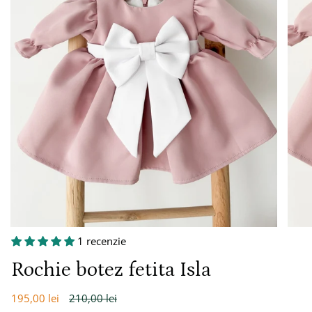
1 recenzie
Rochie botez fetita Isla
Preț
195,00 lei
210,00 lei
întreg