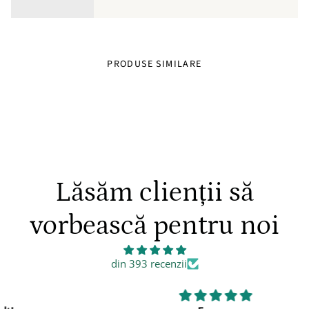
bucurandu-se de confort si eleganta in acelasi timp!
PRODUSE SIMILARE
Lăsăm clienții să
vorbească pentru noi
din 393 recenzii