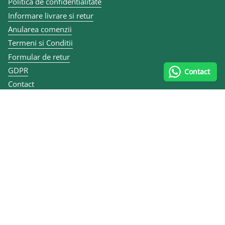
Politica de confidentialitate
Informare livrare si retur
Anularea comenzii
Termeni si Conditii
Formular de retur
GDPR
Contact
Contact
Articole
ANPC
Contact și datele firmei
0747 070 335
Calea lui Traian 167, 240284 Râmnicu Vâlcea, România
MULEN KIDS SRL
CUI RO10455484
Reg. Com. J40/7079/2012