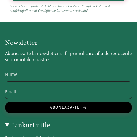
Acest site este protejat de hCaptcha și hCaptcha. Se aplică
Politica de
confidențialitate
și
Condițiile de furnizare a serviciului
.
Newsletter
Aboneaza-te la newsletter si fii primul care afla de reducerile
si promotiile noastre.
ABONEAZA-TE
Linkuri utile