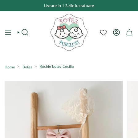
Sari
Livrare in 1-3 zile lucratoare
la
conținut
CAUTĂ
CONT
Rochie botez Cecilia
Home
Botez