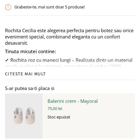
Grabeste-te, mai sunt doar
5
produse!
Rochita Cecilia este alegerea perfecta pentru botez sau orice
eveniment special, combinand eleganta cu un confort
desavarsit.
Tinuta micutei contine:
✔
Rochita roz cu maneci lungi
– Realizata dintr-un material
moale si placut la atingere, captusita cu bumbac 100%
pentru confort maxim. Dantela brodata aplicata adauga un
CITESTE MAI MULT
plus de eleganta.
✔
Bentita asortata
– Un accesoriu elegant, ce completeaza
S-ar putea sa-ti placa si
perfect tinuta si ofera un plus de farmec.
✔
Caciulita.
Balerini crem - Mayoral
75,00 lei
Stoc epuizat