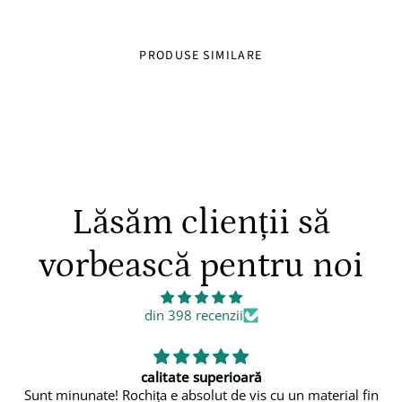
PRODUSE SIMILARE
Lăsăm clienții să
vorbească pentru noi
din 398 recenzii
ră
👍
is cu un material fin
👍