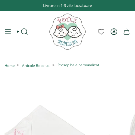
Sari
Livrare in 1-3 zile lucratoare
la
conținut
CAUTĂ
CONT
Prosop baie personalizat
Home
Articole Bebelusi