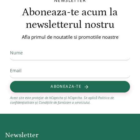
NEWSLETTER
Aboneaza-te acum la
newsletterul nostru
Afla primul de noutatile si promotiile noastre
ABONEAZA-TE
Acest site este protejat de hCaptcha și hCaptcha. Se aplică
Politica de
confidențialitate
și
Condițiile de furnizare a serviciului
.
Newsletter