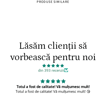
PRODUSE SIMILARE
Lăsăm clienții să
vorbească pentru noi
din 393 recenzii
umesc mult!
Frumos
esc mult! 😘
Foarte frumos