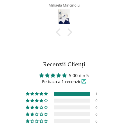
Dragoș
Recenzii Clienți
5.00 din 5
Pe baza a 1 recenzie
1
0
0
0
0