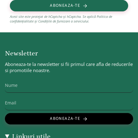
ABONEAZA-TE
Acest site este protejat de hCaptcha și hCaptcha. Se aplică
Politica de
confidențialitate
și
Condițiile de furnizare a serviciului
.
Newsletter
Aboneaza-te la newsletter si fii primul care afla de reducerile
si promotiile noastre.
ABONEAZA-TE
Linkuri utile