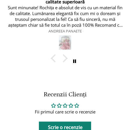
ră
👍
is cu un material fin
👍
 cum mi o doream și
fiu sinceră, nu mă
comand cu
Vlad Tamas
Recenzii Clienți
Fii primul care scrie o recenzie
Scrie o recenzie