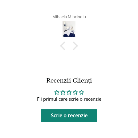
noiu
Dragoș
Recenzii Clienți
Fii primul care scrie o recenzie
Scrie o recenzie