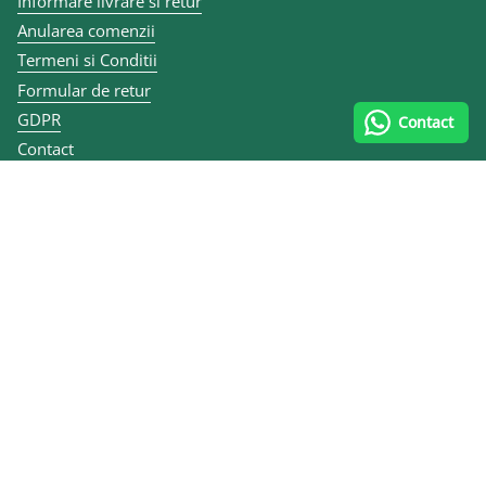
Informare livrare si retur
Anularea comenzii
Termeni si Conditii
Formular de retur
GDPR
Contact
Contact
Articole
ANPC
Contact și datele firmei
0747 070 335
Calea lui Traian 167, 240284 Râmnicu Vâlcea, România
MULEN KIDS SRL
CUI RO10455484
Reg. Com. J40/7079/2012