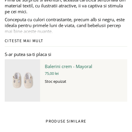
material textil, cu ilustratii atractive, ii va captiva si stimula
pe cei mici.
Conceputa cu culori contrastante, precum alb si negru, este
ideala pentru primele luni de viata, cand bebelusii percep
mai bine aceste nuante.
Carticica este prevazuta cu un sistem de prindere, astfel
CITESTE MAI MULT
incat poate fi atasata cu usurinta la carucior, scoica sau
patut, devenind un partener de joaca ideal, oriunde v-ati
S-ar putea sa-ti placa si
afla.
Un instrument excelent pentru dezvoltarea simtului tactil,
Balerini crem - Mayoral
auditiv, vizual, precum si pentru incurajarea limbajului si a
75,00 lei
comunicarii, aceasta carticica senzoriala este alegerea
Stoc epuizat
perfecta pentru primii pasi in descoperirea lumii.
Cartea este in limba engleza.
PRODUSE SIMILARE