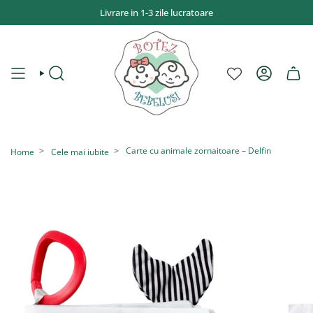
Sari
Livrare in 1-3 zile lucratoare
la
conținut
CAUTĂ
CONT
Carte cu animale zornaitoare – Delfin
Home
Cele mai iubite