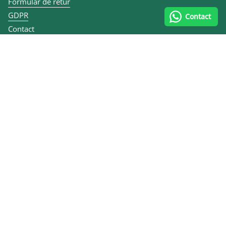
Formular de retur
GDPR
Contact
Contact
Articole
ANPC
Contact și datele firmei
0747 070 335
Calea lui Traian 167, 240284 Râmnicu Vâlcea, România
MULEN KIDS SRL
CUI RO10455484
Reg. Com. J40/7079/2012