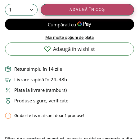
ADAUGĂ ÎN COȘ
1
Mai multe opțiuni de plată
Adaugă în wishlist
Retur simplu în 14 zile
Livrare rapidă în 24–48h
Plata la livrare (ramburs)
Produse sigure, verificate
Grabeste-te, mai sunt doar
1
produse!
Plina de surprize si aventuri, aceasta carticica senzoriala din