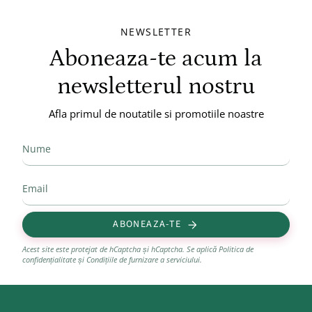
NEWSLETTER
Aboneaza-te acum la
newsletterul nostru
Afla primul de noutatile si promotiile noastre
ABONEAZA-TE
Acest site este protejat de hCaptcha și hCaptcha. Se aplică
Politica de
confidențialitate
și
Condițiile de furnizare a serviciului
.